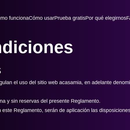
mo funciona
Cómo usar
Prueba gratis
Por qué elegirnos
F
diciones
s
ulan el uso del sitio web acasamia, en adelante denomin
lena y sin reservas del presente Reglamento.
 este Reglamento, serán de aplicación las disposicione